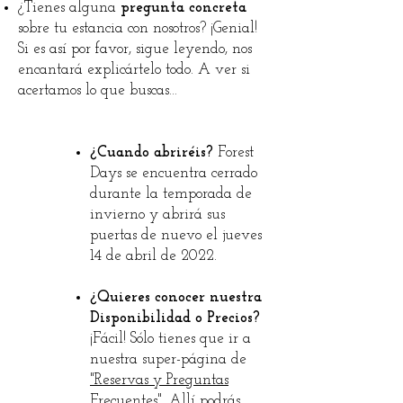
¿Tienes alguna
pregunta concreta
sobre tu estancia con nosotros? ¡Genial!
Si es así por favor, sigue leyendo, nos
encantará explicártelo todo. A ver si
acertamos lo que buscas…
¿Cuando abriréis?
Forest
Days se encuentra cerrado
durante la temporada de
invierno y abrirá sus
puertas de nuevo el jueves
14 de abril de 2022.
¿Quieres conocer nuestra
Disponibilidad o Precios?
¡Fácil! Sólo tienes que ir a
nuestra super-página de
"Reservas y Preguntas
Frecuentes"
.
Allí podrás