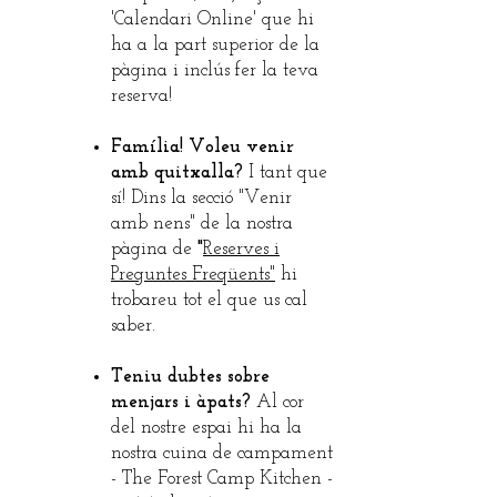
'Calendari Online' que hi
ha a la part superior de la
pàgina i inclús fer la teva
reserva!
Família! Voleu venir
amb quitxalla?
I tant que
sí! Dins la secció "Venir
amb nens" de la nostra
pàgina de
"
Reserves i
Preguntes Freqüents"
hi
trobareu tot el que us cal
saber.
Teniu dubtes sobre
menjars i àpats?
Al cor
del nostre espai hi ha la
nostra cuina de campament
- The Forest Camp Kitchen -