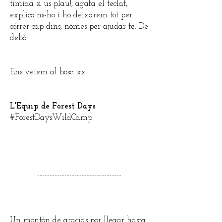
tímida si us plau!, agafa el teclat,
explica'ns-ho i ho deixarem tot per
córrer cap dins, només per ajudar-te. De
debò.
Ens veiem al bosc. xx
L'Equip de Forest Days
#ForestDaysWildCamp
----------------------------------
Un montón de gracias por llegar hasta