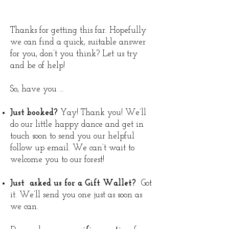
Thanks for getting this far. Hopefully
we can find a quick, suitable answer
for you, don’t you think? Let us try
and be of help!
So, have you …
Just booked?
Yay! Thank you! We’ll
do our little happy dance and get in
touch soon to send you our helpful
follow up email. We can’t wait to
welcome you to our forest!
Just asked us for a Gift Wallet?
Got
it. We’ll send you one just as soon as
we can.