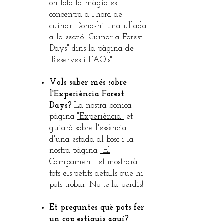
on tota la màgia es
concentra a l'hora de
cuinar. Dona-hi una ullada
a la secció "Cuinar a Forest
Days" dins la pàgina de
"Reserves i FAQ's"
Vols saber més sobre
l'Experiència Forest
Days?
La nostra bonica
pàgina
"Experiència"
et
guiarà sobre l'essència
d'una estada al bosc i la
nostra pàgina
"El
Campament"
et mostrarà
tots els petits detalls que hi
pots trobar. No te la perdis!
Et preguntes què pots fer
un cop estiguis aquí?