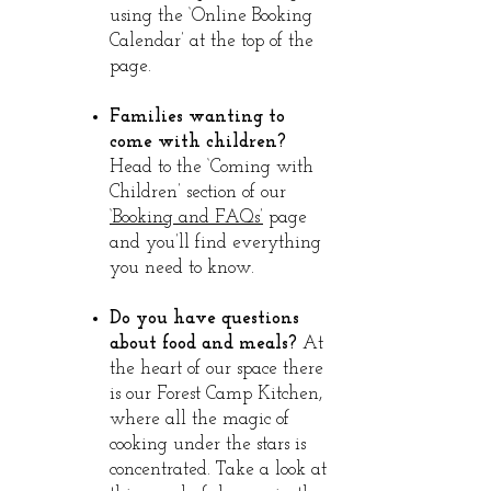
using the ‘Online Booking
Calendar’ at the top of the
page.
Families wanting to
come with children?
Head to the ‘Coming with
Children’ section of our
‘Booking and FAQs’
page
and you’ll find everything
you need to know.
Do you have questions
about food and meals?
At
the heart of our space there
is our Forest Camp Kitchen,
where all the magic of
cooking under the stars is
concentrated. Take a look at