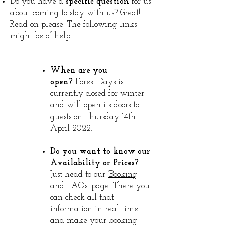
Do you have a
specific question
for us
about coming to stay with us? Great!
Read on please. The following links
might be of help.
When are you
open?
Forest Days is
currently closed for winter
and will open its doors to
guests on Thursday 14th
April 2022.
Do you want to know our
Availability or Prices?
Just head to our
‘Booking
and FAQs’
page. There you
can check all that
information in real time
and make your booking