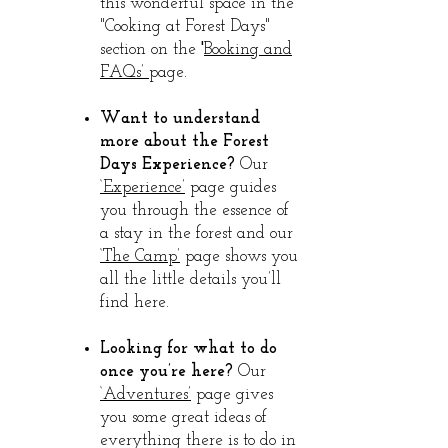
this wonderful space in the
"Cooking at Forest Days"
section on the
'
Booking and
FAQs’
page.
Want to understand
more about the Forest
Days Experience?
Our
‘Experience’
page guides
you through the essence of
a stay in the forest and our
‘
The Camp’
page shows you
all the little details you’ll
find here.
Looking for what to do
once you’re here?
Our
‘Adventures’
page gives
you some great ideas of
everything there is to do in