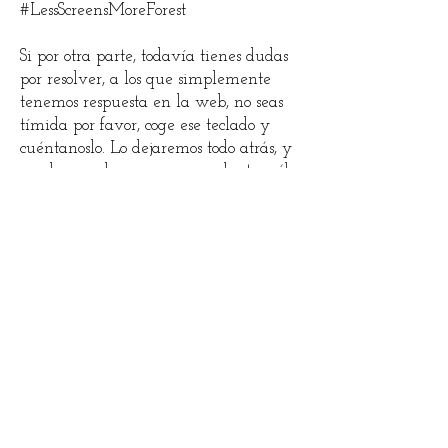
#LessScreensMoreForest
Si por otra parte, todavía tienes dudas
por resolver, a los que simplemente
tenemos respuesta en la web, no seas
tímida por favor, coge ese teclado y
cuéntanoslo. Lo dejaremos todo atrás, y
raudos y veloces correremos dentro, sólo
para ayudarte. Palabra.
Nos vemos en el Bosque. xx
El Equipo Forest Days
#ForestDaysWildCamp