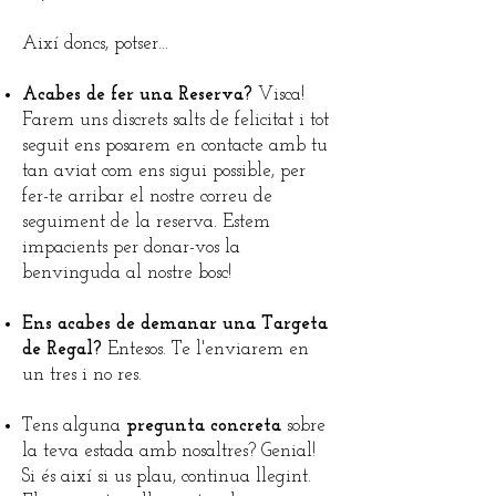
Així doncs, potser...
Acabes de fer una Reserva?
Visca!
Farem uns discrets salts de felicitat i tot
seguit ens posarem en contacte amb tu
tan aviat com ens sigui possible, per
fer-te arribar el nostre correu de
seguiment de la reserva. Estem
impacients per donar-vos la
benvinguda al nostre bosc!
Ens acabes de demanar una Targeta
de Regal?
Entesos. Te l'enviarem en
un tres i no res.
Tens alguna
pregunta concreta
sobre
la teva estada amb nosaltres?
Genial!
Si és així si us plau, continua llegint.