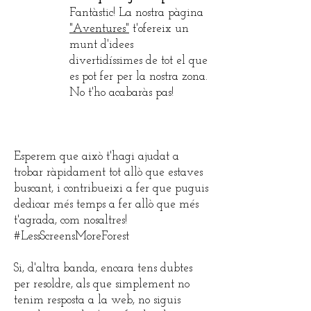
Fantàstic! La nostra pàgina
"Aventures"
t'ofereix un
munt d'idees
divertidíssimes de tot el que
es pot fer per la nostra zona.
No t'ho acabaràs pas!
Esperem que això t'hagi ajudat a
trobar ràpidament tot allò que estaves
buscant, i contribueixi a fer que puguis
dedicar més temps a fer allò que més
t'agrada, com nosaltres!
#LessScreensMoreForest
Si, d'altra banda, encara tens dubtes
per resoldre, als que simplement no
tenim resposta a la web, no siguis