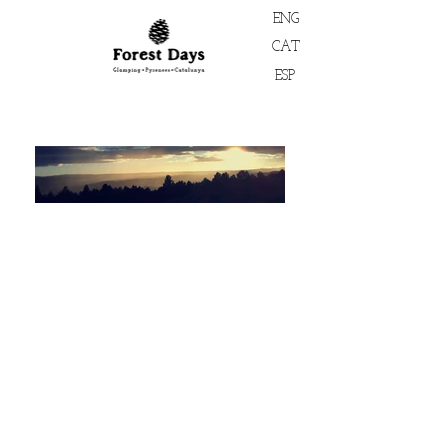
ENG
CAT
ESP
Out in the Forest!
(Out-Of-Office Reply)