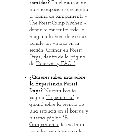
comidas?
En el corazón de
nuestro espacio se encuentra
la cocina de campamento –
The Forest Camp Kitchen –
donde se concentra toda la
magia a la hora de cocinar.
Échale un vistazo en la
sección "Cocinar en Forest
Days", dentro de la página
de
"Reservas y FAQ's"
¿Quieres saber más sobre
la Experiencia Forest
Days?
Nuestra bonita
página
"Experiencia"
te
guiará sobre la esencia de
una estancia en el bosque y
nuestra página
"El
Campamento"
te mostrará
todos los pequeños detalles