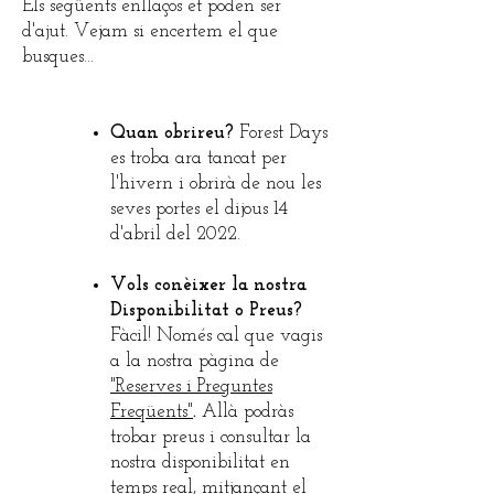
Els següents enllaços et poden ser
d'ajut. Vejam si encertem el que
busques…
Quan obrireu?
Forest Days
es troba ara tancat per
l'hivern i obrirà de nou les
seves portes el dijous 14
d'abril del 2022.
Vols conèixer la nostra
Disponibilitat o Preus?
Fàcil! Només cal que vagis
a la nostra pàgina de
"Reserves i Preguntes
Freqüents"
.
Allà podràs
trobar preus i consultar la
nostra disponibilitat en
temps real, mitjançant el