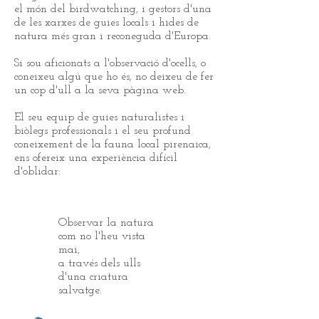
el món del birdwatching, i gestors d'una
de les xarxes de guies locals i hides de
natura més gran i reconeguda d'Europa.
Si sou aficionats a l'observació d'ocells, o
coneixeu algú que ho és, no deixeu de fer
un cop d'ull a la seva pàgina web.
El seu equip de guies naturalistes i
biòlegs professionals i el seu profund
coneixement de la fauna local pirenaica,
ens ofereix una experiència difícil
d'oblidar:
Observar la natura
com no l'heu vista
mai,
a través dels ulls
d'una criatura
salvatge.