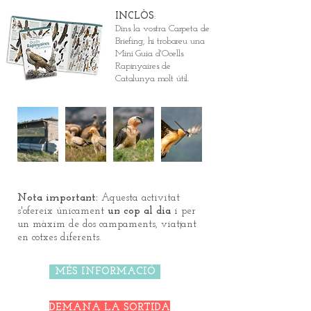
INCLÒS
:
Dins la vostra Carpeta de
Briefing, hi trobareu una
Mini Guia d'Ocells
Rapinyaires de
Catalunya molt útil.
Nota important:
Aquesta activitat
s'ofereix únicament
un cop al dia
i per
un màxim de dos campaments, viatjant
en cotxes diferents.
MÉS INFORMACIÓ
DEMANA LA SORTIDA