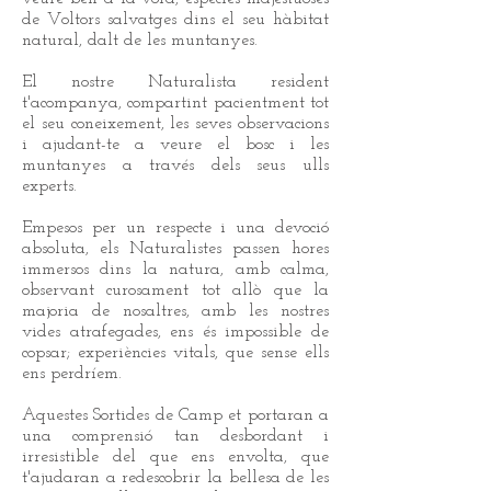
de Voltors salvatges dins el seu hàbitat
natural, dalt de les muntanyes.
El nostre Naturalista resident
t'acompanya, compartint pacientment tot
el seu coneixement, les seves observacions
i ajudant-te a veure el bosc i les
muntanyes a través dels seus ulls
experts.
Empesos per un respecte i una devoció
absoluta, els Naturalistes passen hores
immersos dins la natura, amb calma,
observant curosament tot allò que la
majoria de nosaltres, amb les nostres
vides atrafegades, ens és impossible de
copsar; experiències vitals, que sense ells
ens perdríem.
Aquestes Sortides de Camp et portaran a
una comprensió tan desbordant i
irresistible del que ens envolta, que
t'ajudaran a redescobrir la bellesa de les