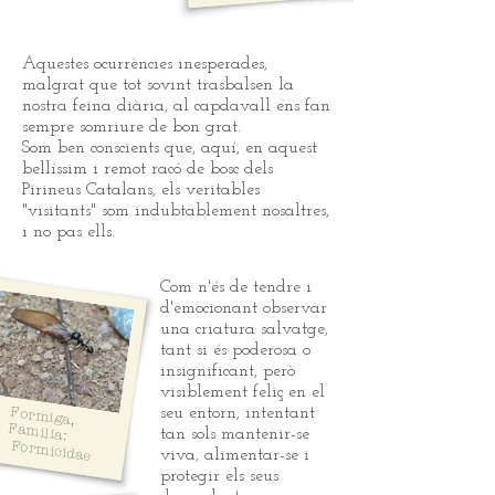
Aquestes ocurrències inesperades,
malgrat que tot sovint trasbalsen la
nostra feina diària, al capdavall ens fan
sempre somriure de bon grat.
Som ben conscients que, aquí, en aquest
bellíssim i remot racó de bosc dels
Pirineus Catalans, els veritables
"visitants" som indubtablement nosaltres,
i no pas ells.
Com n'és de tendre i
d'emocionant observar
una criatura salvatge,
tant si és poderosa o
insignificant, però
visiblement feliç en el
Formiga,
Familia:
seu entorn, intentant
tan sols mantenir-se
Formicidae
viva, alimentar-se i
protegir els seus