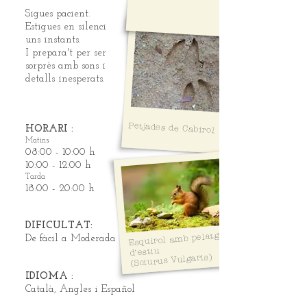
Sigues pacient.
Estigues en silenci
uns instants.
I prepara't per ser
sorprès amb sons i
detalls inesperats.
Petjades de Cabirol
HORARI :
Matins
08:00 - 10:00 h
10:00 - 12:00 h
Tarda
18:00 - 20:00 h
DIFICULTAT
:
Esquirol amb pelatge
De fàcil a Moderada
d'estiu
(Sciurus Vulgaris)
IDIOMA
:
Català, Angles i Español