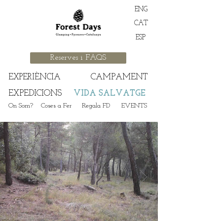
ENG
CAT
ESP
Reserves i FAQS
EXPERIÈNCIA
CAMPAMENT
EXPEDICIONS
VIDA SALVATGE
On Som?
Coses a Fer
Regala FD
EVENTS