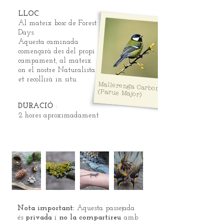
LLOC
:
Al mateix bosc de Forest
Days.
Aquesta caminada
començarà des del propi
campament, al mateix
on el nostre Naturalista
et recollirà in situ.
Mallerenga Carbonera
(Parus Major)
DURACIÓ
:
2 hores aproximadament
Nota important:
Aquesta passejada
és
privada
i
no la compartireu
amb