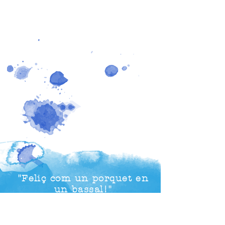
"Feliç com un porquet en
un bassal!"
Gaudeix observant com juguen els Porcs
Senglars i els cabirols a la bassa del
bosc.