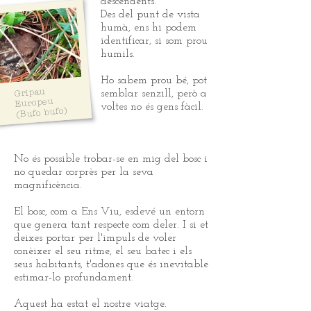
descendents.
Des del punt de vista
humà, ens hi podem
identificar, si som prou
humils.
Ho sabem prou bé, pot
Gripau
semblar senzill, però a
Europeu
voltes no és gens fàcil.
(Bufo bufo)
No és possible trobar-se en mig del bosc i
no quedar corprès per la seva
magnificència.
El bosc, com a Ens Viu, esdevé un entorn
que genera tant respecte com deler. I si et
deixes portar per l'impuls de voler
conèixer el seu ritme, el seu batec i els
seus habitants, t'adones que és inevitable
estimar-lo profundament.
Aquest ha estat el nostre viatge.