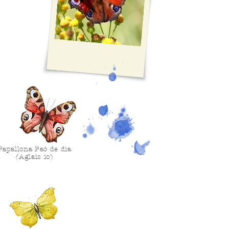
Papallona Paó de dia
(Aglais io)