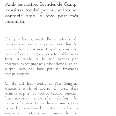
Amb les nostres Sortides de Camp,
vosaltres també podreu entrar en
contacte amb la seva part més
indòmita.
Els que heu gaudit d'una estada als
nostres campaments potser recordeu la
visita de la guineu trapella, amb la
seva afició a pispar sabates oblidades
fora la tenda a la nit, només per
rosegar-les tot jugant i abandonar-les en
algun racó del bosc, per ser trobades
temps després.
O, de nit heu sentit el Porc Senglar
aixecant amb el morro el terra dels
camins cap a les vostres tendes, buscant
llaminadures enterrades, desfent la
nostra afanyosa feina de jardineria i de
passada, qualsevol rastre d'ordre o
endreç - un tret, clarament, massa humà.