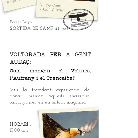
Voltor Comú
(Gyps fulvus)
Forest Days
SORTIDA DE CAMP #1
per
VOLTORADA
PER A GENT
AUDAÇ:
Com mengen el Voltors,
l'Aufrany i el Trencalòs?
Viu la trepidant experiència de
donar menjar aquests increïbles
carronyaires, en un entorn magnífic.
HORARI :
10:00 am