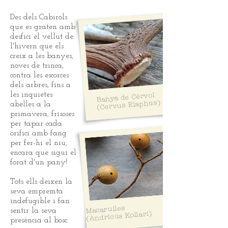
Des dels Cabirols
que es graten amb
desfici el vellut de
l'hivern que els
creix a les banyes,
noves de trinca,
contra les escorces
dels arbres, fins a
les inquietes
Banya de Cérvol
(Cervus Elaphus)
abelles a la
primavera, frisoses
per tapar cada
orifici amb fang
per fer-hi el niu,
encara que sigui el
forat d'un pany!
Tots ells deixen la
seva empremta
indefugible i fan
Macarulles
sentir la seva
(Andricus Kollari)
presència al bosc.