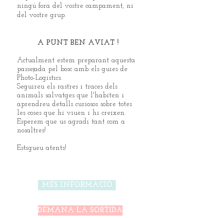
ningú fora del vostre campament, ni
del vostre grup.
A PUNT BEN AVIAT !
Actualment estem preparant aquesta
passejada pel bosc amb els guies de
Photo-Logistics.
Seguireu els rastres i traces dels
animals salvatges que l'habiten i
aprendreu detalls curiosos sobre totes
les coses que hi viuen i hi creixen.
Esperem que us agradi tant com a
nosaltres!
Estigueu atents!
MÉS INFORMACIÓ
DEMANA LA SORTIDA