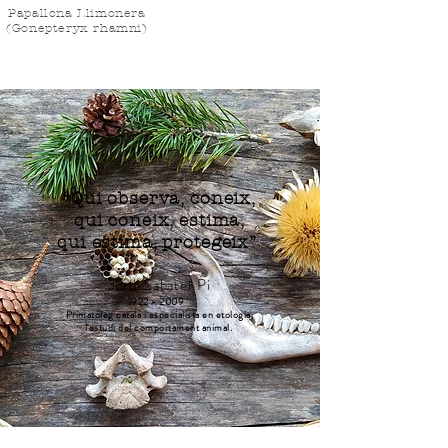
Papallona Llimonera
(Gonepteryx rhamni)
“Qui observa, coneix,
qui coneix, estima,
qui estima, protegeix”
Jordi Sabater Pi
1922 - 2009
Primatòleg català i especialista en etologia,
l'estudi del comportament animal.