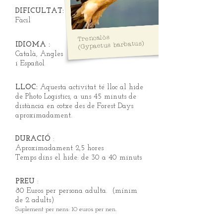
DIFICULTAT
:
Fàcil
Trencalòs
(Gypaetus barbatus)
IDIOMA
:
Català, Angles
i Español
LLOC:
Aquesta activitat té lloc al hide
de Photo Logistics, a uns 45 minuts de
distància en cotxe des de Forest Days
aproximadament.
DURACIÓ
:
Aproximadament 2,5 hores
Temps dins el hide: de 30 a 40 minuts
PREU
:
80 Euros per persona adulta. (mínim
de 2 adults)
Suplement per nens: 10 euros per nen.