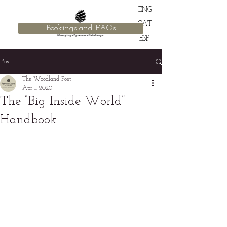
ENG
CAT
Bookings and FAQs
ESP
Post
The Woodland Post
Apr 1, 2020
The “Big Inside World”
Handbook