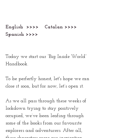
English  >>>>    Catalan 
>>>>
Spanish 
>>>>
Today we start our “Big Inside World” 
Handbook.
To be perfectly honest, let's hope we can 
close it soon, but for now, let’s open it.
As we all pass through these weeks of 
lockdown trying to stay positively 
occupied, we’ve been leafing through 
some of the books from our favourite 
explorers and adventurers. After all, 
these characters were our inspiration 