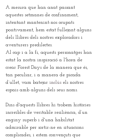
A mesura que han anat passant 
aquestes setmanes de confinament, 
intentant mantenint-nos ocupats 
positivament, hem estat fullejant alguns 
dels llibres dels nostres exploradors i 
aventurers predilectes. 
Al cap i a la fi, aquests personatges han 
estat la nostra inspiració a l'hora de 
crear Forest Days de la manera que és, 
tan peculiar, i a manera de picada 
d’ullet, vam batejar 
inclús
 els nostres 
espais amb alguns dels seus noms.
Dins d'aquests llibres hi trobem històries 
increïbles de veritable resiliència, d’un 
enginy superb i d'una habilitat 
admirable per sortir-ne en situacions 
complicades, i estem convençuts que 