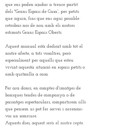
que ens poden ajudar a treure partit 
dels "Grans Espais de Casa”, per petits 
que siguin, fins que ens sigui possible 
retrobar-nos de nou amb els nostres 
estimats Grans Espais Oberts.
Aquest manual està dedicat amb tot el 
nostre afecte, a tots vosaltres, però 
especialment per aquells que esteu 
vivint aquesta situació en espais petits o 
amb quitxalla a casa.
Per ara doncs, en comptes d'imatges de 
boniques tendes de campanya o de 
paisatges espectaculars, compartirem 
allò
que pensem us pot fer servei i arrencar-
vos un somriure.
Aquests dies, aquest 
serà e
l nostre repte. 