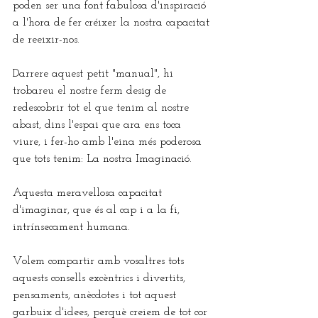
poden ser una font fabulosa d'inspiració 
a l'hora de fer créixer la nostra capacitat 
de reeixir-nos.
Darrere aquest petit "manual", hi 
trobareu el nostre ferm desig de 
redescobrir tot el que tenim al nostre 
abast, dins l'espai que ara ens toca 
viure, i fer-ho amb l'eina més poderosa 
que tots tenim: La nostra Imaginació.
Aquesta meravellosa capacitat 
d'imaginar, que és al cap i a la fi, 
intrínsecament humana.
Volem compartir amb vosaltres tots 
aquests consells excèntrics i divertits, 
pensaments, anècdotes i tot aquest 
garbuix d'idees, perquè creiem de tot cor 