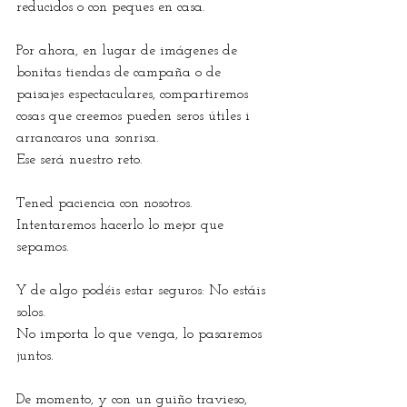
reducidos o con peques en casa.
Por ahora, en lugar de imágenes de 
bonitas tiendas de campaña o de 
paisajes espectaculares, compartiremos 
cosas que creemos pueden seros útiles i 
arrancaros una sonrisa. 
Ese será nuestro reto.
Tened paciencia con nosotros. 
Intentaremos hacerlo lo mejor que 
sepamos.
Y de algo podéis estar seguros: No estáis 
solos. 
No importa lo que venga, lo pasaremos 
juntos.
De momento, y con un guiño travieso, 