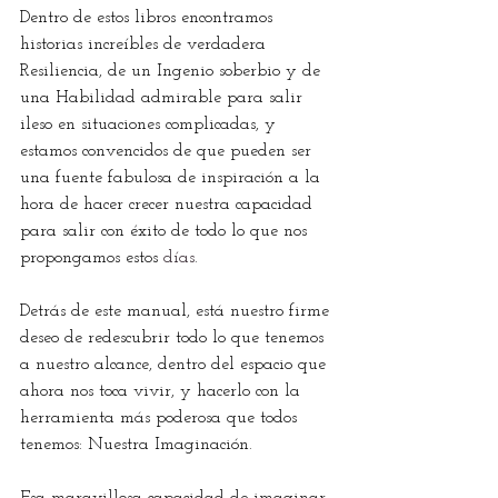
Dentro de estos libros encontramos 
historias increíbles de verdadera 
Resiliencia, de un Ingenio soberbio y de 
una Habilidad admirable para salir 
ileso en situaciones complicadas, y 
estamos convencidos de que pueden ser 
una fuente fabulosa de inspiración a la 
hora de hacer crecer nuestra capacidad 
para salir con éxito de todo lo que nos 
propongamos estos 
días
.
Detrás de este manual, está nuestro firme 
deseo de redescubrir todo lo que tenemos 
a nuestro alcance, dentro del espacio que 
ahora nos toca vivir, y hacerlo con la 
herramienta más poderosa que todos 
tenemos: Nuestra Imaginación.
Esa maravillosa capacidad de imaginar, 