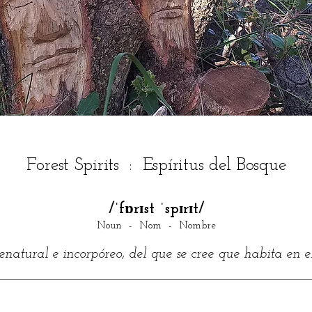
Forest Spirits : Espíritus del Bosque
/ˈfɒrɪst ˈspɪrɪt/
Noun - Nom - Nombre
renatural e incorpóreo, del que se cree que habita en e