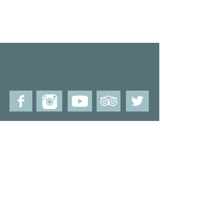
let's get
SOCIAL
!
info@forestdaysglamping.com