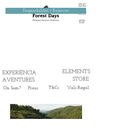
ENG
Disponibilitat i Reserves
CAT
ESP
ELEMENTS
EXPERIÈNCIA
STORE
AVENTURES
T&Cs
Vals Regal
On Som?
Preus