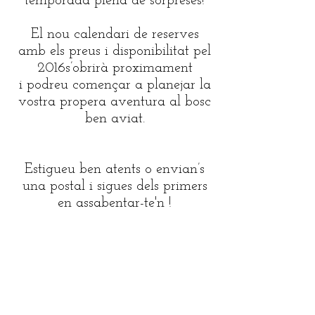
temporada plena de sorpreses!
El nou calendari de reserves
amb els preus i disponibilitat pel
2016s’obrirà proximament
i podreu començar a planejar la
vostra propera aventura al bosc
ben aviat.
Estigueu ben atents o
envian’s
una postal i sigues dels primers
en assabentar-te'n !