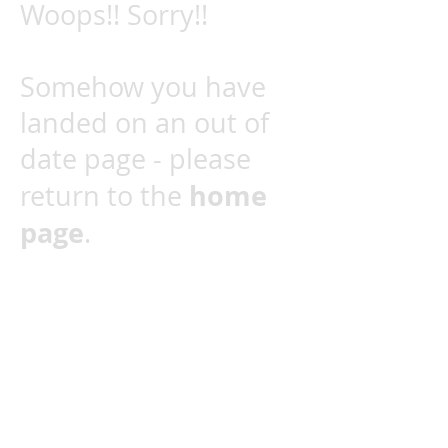
Woops!! Sorry!!
Somehow you have
landed on an out of
date page - please
home
return to the
page
.
Reserva la teva
estada