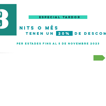
3
eSPECIAL tardor
nits
O més
tenen un
20%
de desco
per estades fins al 5 de novembre 2023
Genial! Cap al Calendari >>