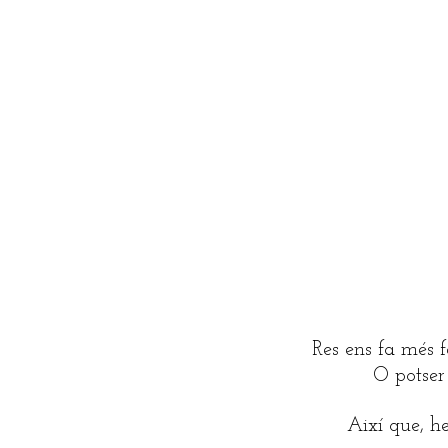
Res ens fa més f
O potser 
Així que, h