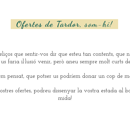
Ofertes de Tardor,
som-hi!
eliços que sentir-vos dir que esteu tan contents, que
us faria il·lusió venir, però aneu sempre molt curts de
em pensat, que potser us podríem donar un cop de 
stres ofertes, podreu dissenyar la vostra estada al bo
mida!