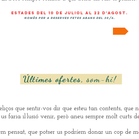
Estades del 10 de juliol al 22 d’agost.
Només per a reserves fetes abans del 30/6.
Genial! Cap al Calendari >>
Últimes ofertes,
som-hi!
eliços que sentir-vos dir que esteu tan contents, que
us faria il·lusió venir, però aneu sempre molt curts de
em pensat, que potser us podríem donar un cop de 