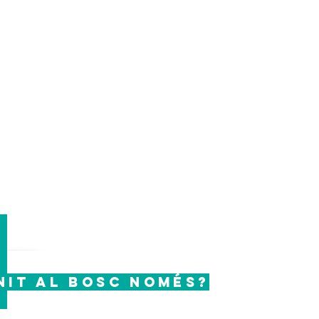
1
it al bosc només?
Per aquells de vosaltres amb poc temps, ara és pos