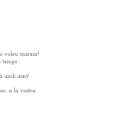
 no voleu marxar!
 temps ...
mà amb això!
sc, a la vostra