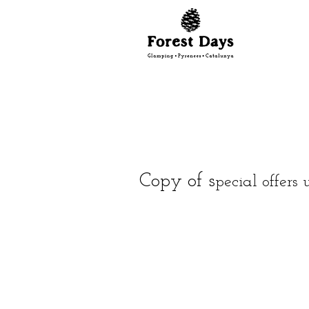
Copy of s
pecial offers