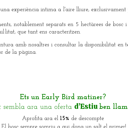
una experiència intima a l'aire lliure, exclusivament
s, notablement separats en 5 hectàrees de bosc i
l·litat, que tant ens caracteritzen.
ntura amb nosaltres i consultar la disponibilitat en 
r de la pàgina.​
Ets un Early Bird matiner?
d’Estiu
t sembla ara una oferta
ben llam
Aprofita ara el
15%
de descompte
El bosc sempre somriu a qui dona un salt el primer!