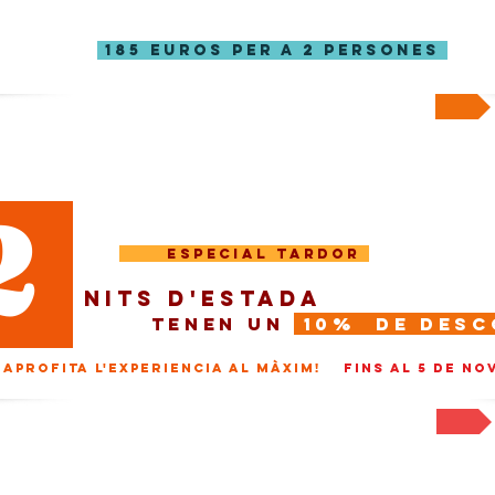
gaudir d'una nit d'escapada al bosc!
185 Euros per a 2 persones
Genial! Cap al Calendari >>
2
eSPECIAL tardor
nits d'estada
tenen un
10% de des
aprofita l'experiencia al màxim!
fins al 5 de n
Genial! Cap al Calendari >>