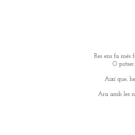
Res ens fa més f
O potser 
Així que, h
Ara amb les no