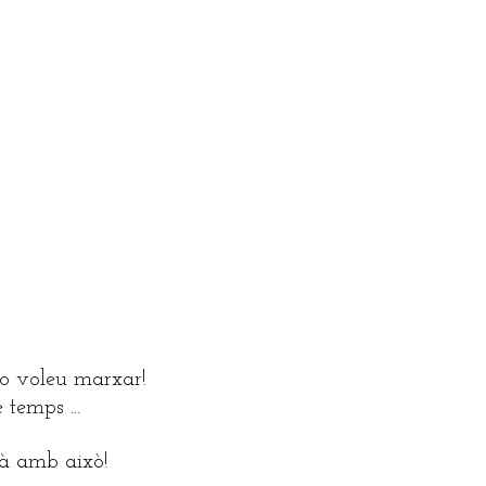
 no voleu marxar!
 temps ...
mà amb això!